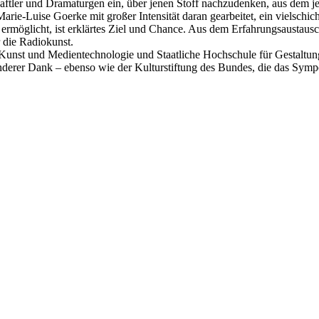
haftler und Dramaturgen ein, über jenen Stoff nachzudenken, aus dem 
ie-Luise Goerke mit großer Intensität daran gearbeitet, ein vielschi
rmöglicht, ist erklärtes Ziel und Chance. Aus dem Erfahrungsaustaus
 die Radiokunst.
Kunst und Medientechnologie und Staatliche Hochschule für Gestaltun
nderer Dank – ebenso wie der Kulturstiftung des Bundes, die das Sym